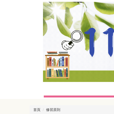
跳
到
主
要
內
容
區
首頁
修習原則