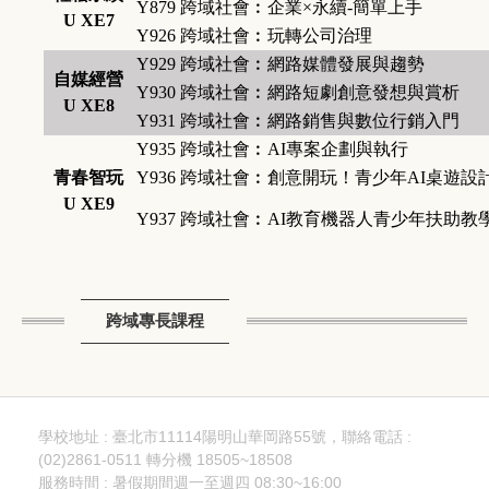
Y879
跨域社會︰企業×永續-簡單上手
U XE7
Y926
跨域社會︰玩轉公司治理
Y929
跨域社會︰網路媒體發展與趨勢
自媒經營
Y930
跨域社會︰網路短劇創意發想與賞析
U XE8
Y931
跨域社會︰網路銷售與數位行銷入門
Y935
跨域社會︰AI專案企劃與執行
青春智玩
Y936
跨域社會︰創意開玩！青少年AI桌遊設
U XE9
Y937
跨域社會︰AI教育機器人青少年扶助教
跨域專長課程
學校地址 : 臺北市11114陽明山華岡路55號，聯絡電話 :
(02)2861-0511 轉分機 18505~18508
服務時間 : 暑假期間週一至週四 08:30~16:00