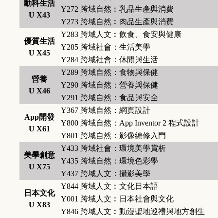
動科生活
Y272
跨域自然︰乳品生產與消費
U X43
Y273
跨域自然︰肉品生產與消費
Y283
跨域人文︰飲食、食安與健康
優質生活
Y285
跨域社會：生活美學
U X45
Y284
跨域社會：休閒與生活
Y289
跨域自然：食物與保健
營養
Y290
跨域自然：營養與保健
U X46
Y291
跨域自然：食品與安全
Y367
跨域自然：網頁設計
App開發
Y800
跨域自然：App Inventor 2 程式設計
U X61
Y801
跨域自然：影像編修入門
Y433
跨域社會：環境美學賞析
美學創意
Y435
跨域自然：環境色彩學
U X75
Y437
跨域人文：攝影美學
Y844
跨域人文︰文化日本語
日本文化
Y001
跨域人文︰日本社會與文化
U X83
Y846
跨域人文︰動漫聖地巡禮與地方創生