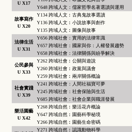
U X17
Y648
跨域人文：儒家哲學名著選讀與運用
Y134
跨域人文︰古典鬼故事選讀
故事寫作
Y136
跨域人文︰小說故事與創作
U X20
Y135
跨域人文︰圖像與故事
Y656
跨域社會：實用的法律常識
法律生活
Y657
跨域社會：國家與你：人權發展趨勢
U X31
Y658
跨域社會：法律關係與紛爭解決
Y262
跨域社會︰公關與遊說
公民參與
Y260
跨域社會︰政黨與議會
U X33
Y259
跨域社會︰兩岸關係概論
Y241
跨域社會：人間社福寶可夢
社會實踐
Y245
跨域社會：社會保險與生活
U X39
Y685
跨域社會：社會企業與職涯發展
Y268
跨域自然︰樂活花卉概論
樂活園藝
Y647
跨域自然︰園藝科學秘境
U X42
Y266
跨域自然︰園藝生命密碼
Y271
跨域自然︰認識動物科學