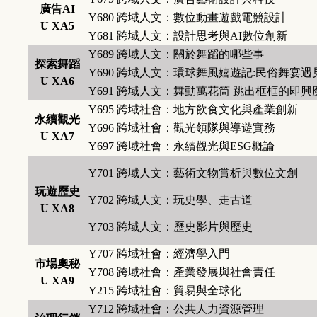
廣告AI
Y680
跨域人文：數位動畫遊戲電競設計
U XA5
Y681
跨域人文：設計思考與AI數位創新
Y689
跨域人文：關於舞蹈的哪些事
探索舞蹈
Y690
跨域人文：環球舞風嬉遊記:民俗舞宴遇
U XA6
Y691
跨域人文：舞動萬花筒 跳出框框的即興
Y695
跨域社會：地方飲食文化與產業創新
永續觀光
Y696
跨域社會：觀光領隊與導遊實務
U XA7
Y697
跨域社會：永續觀光與ESG概論
Y701
跨域人文：藝術文物賞析與數位文創
玩遊歷史
Y702
跨域人文：玩史學、走古道
U XA8
Y703
跨域人文：歷史影片與歷史
Y707
跨域社會：經濟學入門
市場奧秘
Y708
跨域社會：產業發展與社會責任
U XA9
Y215
跨域社會：貿易與全球化
Y712
跨域社會：公共人力資源管理