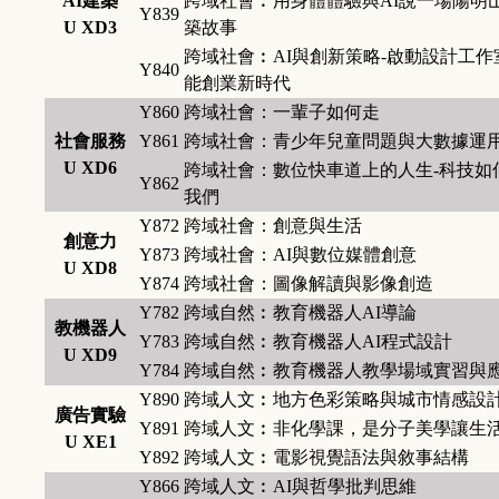
AI建築
跨域社會︰用身體體驗與AI說一場陽明
Y839
U XD3
築故事
跨域社會︰AI與創新策略-啟動設計工作
Y840
能創業新時代
Y860
跨域社會：一輩子如何走
社會服務
Y861
跨域社會：青少年兒童問題與大數據運
U XD6
跨域社會：數位快車道上的人生-科技如
Y862
我們
Y872
跨域社會：創意與生活
創意力
Y873
跨域社會：AI與數位媒體創意
U XD8
Y874
跨域社會：圖像解讀與影像創造
Y782
跨域自然︰教育機器人AI導論
教機器人
Y783
跨域自然︰教育機器人AI程式設計
U XD9
Y784
跨域自然︰教育機器人教學場域實習與
Y890
跨域人文︰地方色彩策略與城市情感設
廣告實驗
Y891
跨域人文︰非化學課，是分子美學讓生
U XE1
Y892
跨域人文︰電影視覺語法與敘事結構
Y866
跨域人文︰AI與哲學批判思維