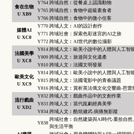
Y764
跨域自然︰從餐桌上認識動物
食在生物
Y765
跨域自然︰食物中超級素食者
U XB9
Y766
跨域自然︰食物中的微小住客
Y770
跨域人文︰AI的設計創作
媒體AI
Y771
跨域社會：探索色彩迷宮的AI之旅
U XC0
Y772
跨域人文︰AI世代的數位攝影
Y814
跨域人文︰歐美小說中的人體與人工智
法國美學
Y809
跨域人文︰旅遊與文化遺產
U XC8
Y810
跨域人文︰法國文明發展
Y814
跨域人文︰歐美小說中的人體與人工智
歐美文化
Y815
跨域人文︰法國電影中的青春議題
U XC9
Y816
跨域人文︰賞析英法俄文化交響曲-芭蕾
Y832
跨域人文︰戲曲作品中的文創作業
流行戲曲
Y833
跨域人文︰當代崑劇經典美學
U XD2
Y834
跨域人文︰酷炫健武-病痛無影蹤
跨域社會︰自然建築與AI時代-重拾自然
Y838
與生活平衡