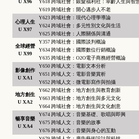
U X96
Y618
跨域社會：銀髮福利社：幸齡人生與智
Y619
跨域社會：開心邁步人不老
Y623
跨域社會：現代心理學導論
心理人生
Y624
跨域社會：多元性別文化與生活
U X97
Y625
跨域社會：人際關係與溝通
Y357
跨域社會：國際談判概論
全球經營
Y634
跨域社會：國際數位行銷概論
U X99
Y635
跨域社會：O2O電子商務經營概論
Y650
跨域人文：電影文本分析
影像創作
Y651
跨域人文：電影音樂賞析
U XA1
Y652
跨域人文：微電影寫作與拍攝
Y662
跨域社會：地方創生與教育創新
地方創生
Y663
跨域社會：地方創生與多元文化
U XA2
Y664
跨域社會：地方創生與文化創意
Y674
跨域人文：音樂基礎、歌唱與即興
暢享音樂
Y675
跨域人文：音樂的故事
U XA4
Y676
跨域人文：音樂與身心的互動
Y679
跨域人文：廣告藝術設計與科技