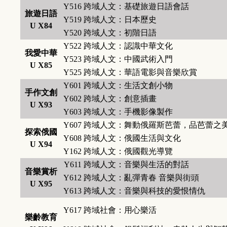
Y516
跨域人文：基礎旅遊日語會話
旅遊日語
Y519
跨域人文：日本歷史
U X84
Y520
跨域人文：初階日語
Y522
跨域人文：認識中華文化
我愛中華
Y523
跨域人文：中國武術入門
U X85
Y525
跨域人文：華語電影與音樂欣賞
Y601
跨域人文：生活文創小物
手作文創
Y602
跨域人文：創意插畫
U X93
Y603
跨域人文：手機影像製作
Y607
跨域人文：舞動俄羅斯芭蕾，品芭蕾之
探索俄國
Y608
跨域人文：俄國生活與文化
U X94
Y162
跨域人文：俄國觀光導覽
Y611
跨域人文：音樂與生活的對話
音樂賞析
Y612
跨域人文：亂彈青春 音樂與街頭
U X95
Y613
跨域人文：音樂與科技的愛恨情仇
Y617
跨域社會：用心樂活
樂齡教育