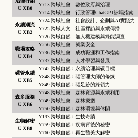
治理行銷
Y713
跨域社會：數位政府與治理
U XB0
Y714
跨域社會：行政管理ChatGPT詠唱指南
Y724
跨域社會：社會設計、企劃與AI實踐力
永續潮流
Y725
跨域人文：社區採訪與永續傳播
U XB2
Y726
跨域自然：無人機建模與綠能調查
Y256
跨域社會：就業安全
職場攻略
Y736
跨域社會：成功職涯和工作指南
U XB4
Y737
跨域社會：人才學習與發展
Y742
跨域自然︰永續治理與碳目標
碳管永續
Y848
跨域自然︰碳管理大師的修煉
U XB5
Y849
跨域自然︰碳足跡的綠領力
Y748
跨域社會：森林資源與永續利用
森多服務
Y749
跨域社會：森林療癒
U XB6
Y750
跨域自然︰森林環境與休閒
Y193
跨域自然︰生技奇蹟
生物解密
Y759
跨域自然︰疾病背後的秘密
U XB8
Y760
跨域自然︰再生醫美大解密